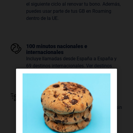
el siguiente ciclo al renovar tu bono. Además,
puedes usar parte de tus GB en Roaming
dentro de la UE.
100 minutos nacionales e
internacionales
Incluye llamadas desde España a España y
69 destinos internacionales.
Ver destinos
Velocidad 5G
Navega a la máxima velocidad con
tecnología 5G en todos nuestros bonos. ¡Y sin
pagar más!