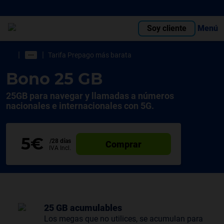
Soy cliente
Menú
|
|
Tarifa Prepago más barata
Bono 25 GB
25GB para navegar y llamadas a números
nacionales e internacionales con 5G.
5€
/28 días
Comprar
IVA Incl.
25 GB acumulables
Los megas que no utilices, se acumulan para