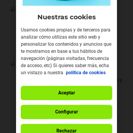
Llamadas nacionales ilimitadas de
llamaya a llamaya
Nuestras cookies
Llama sin límite a numeros de llamaya a
llamaya en España, las 24 horas,
Usamos cookies propias y de terceros para
establecimiento de llamada incluido.
analizar cómo utilizas este sitio web y
personalizar los contenidos y anuncios que
te mostramos en base a tus hábitos de
navegación (páginas visitadas, frecuencia
¡Activa prepago fácil!
de acceso, etc) Si quieres saber más, echa
un vistazo a nuestra
política de cookies
¿Quieres más gigas extra? ¡Te regalamos
10GB extra
todos los meses! Es fácil, rápido y
seguro. Olvídate de recargar y mantente
Aceptar
siempre conectado. Actívalo desde tu Área
Privada o APP. Más info
aquí
Configurar
* En Canarias, Ceuta y Melilla aplica el
Rechazar
impuesto correspondiente