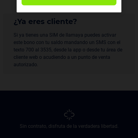
¿Ya eres cliente?
Si ya tienes una SIM de llamaya puedes activar
este bono con tu saldo mandando un SMS con el
texto 700 al 3535, desde la app o desde tu área de
cliente web o acudiendo a un punto de venta
autorizado.
Sin contrato, disfruta de la verdadera libertad.