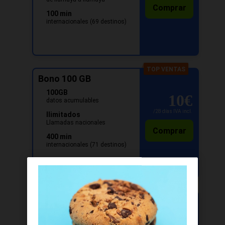
Comprar
100 min
internacionales (69 destinos)
Ver detalles
TOP VENTAS
Bono 100 GB
100GB
10
€
datos acumulables
/
28
días
IVA incl.
Ilimitados
Llamadas nacionales
Comprar
400 min
internacionales (71 destinos)
Ver detalles
MEJOR OFERTA
Bono 150 GB
150GB
15
€
datos acumulables