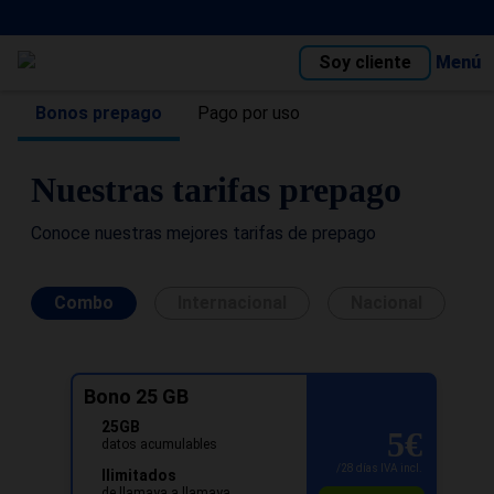
Soy cliente
Menú
Bonos prepago
Pago por uso
Nuestras tarifas prepago
Conoce nuestras mejores tarifas de prepago
Combo
Internacional
Nacional
Bono 25 GB
25GB
5
€
datos acumulables
/
28
días
IVA incl.
Ilimitados
de llamaya a llamaya