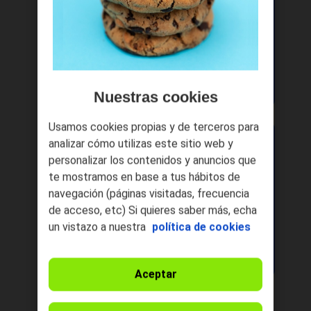
/
28
días
IVA incl.
Ilimitados
Llamadas nacionales
Comprar
1000 min
internacionales (71 destinos)
Ver detalles
Nuestras cookies
Usamos cookies propias y de terceros para
Bono 200 GB
analizar cómo utilizas este sitio web y
200GB
personalizar los contenidos y anuncios que
20
€
datos acumulables
te mostramos en base a tus hábitos de
/
28
días
IVA incl.
Ilimitados
navegación (páginas visitadas, frecuencia
Llamadas nacionales
Comprar
de acceso, etc) Si quieres saber más, echa
1000 min
un vistazo a nuestra
política de cookies
internacionales (71 destinos)
Ver detalles
Aceptar