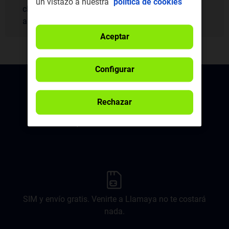
un vistazo a nuestra
política de cookies
cliente web o acudiendo a un punto de venta
autorizado.
Aceptar
Configurar
Rechazar
Sin contrato, disfruta de la verdadera libertad.
SIM y envío gratis. Venirte a Llamaya no te costará
nada.