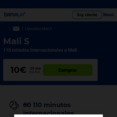
Soy cliente
Menú
|
|
Llamadas Mali S
Mali S
110 minutos internacionales a Mali
10€
/28 días
Comprar
IVA Incl.
̶60 110 minutos
internacionales