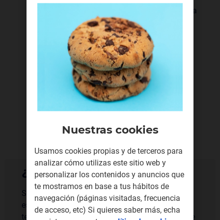
Incluye minutos para llamar desde España a
móviles de Mali.
En Canarias, Ceuta y Melilla aplica el
impuesto correspondiente
Nuestras cookies
Usamos cookies propias y de terceros para
analizar cómo utilizas este sitio web y
¿Ya eres cliente?
personalizar los contenidos y anuncios que
te mostramos en base a tus hábitos de
Si ya tienes una SIM de llamaya puedes activar
navegación (páginas visitadas, frecuencia
este bono con tu saldo mandando un SMS con el
de acceso, etc) Si quieres saber más, echa
texto 551 al 3535, desde la app o desde tu área de