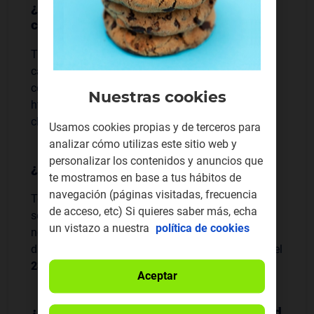
¿Cambian mis condiciones generales de
contratación?
Tus condiciones generales de contratación
cambian para adaptarlas a MASMOVIL. Puedes
consultar las nuevas en
Nuestras cookies
https://www.masmovil.es/ayuda-
clientes/informacion-legal
.
Usamos cookies propias y de terceros para
analizar cómo utilizas este sitio web y
personalizar los contenidos y anuncios que
¿Me voy a quedar sin servicio?
te mostramos en base a tus hábitos de
navegación (páginas visitadas, frecuencia
Todos tus productos se mantendrán activos y
de acceso, etc) Si quieres saber más, echa
seguiremos dándote el servicio con total
un vistazo a nuestra
política de cookies
normalidad. Si necesitas ayuda o aclaración no
dudes en contactarnos, seguimos disponibles en el
2376
para ayudarte.
Aceptar
¿Debo esperar algún cambio en la calidad