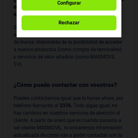
Configurar
o características de los productos o
servicios?
Rechazar
Seguirás disfrutando de la mejor calidad en tu
servicio y, además, a partir de la fecha del cambio
de marca, dispondrás de la posibilidad de acceder
a nuevos productos (como compra de terminales)
y servicios de valor añadido (como MASMOVIL
TV).
¿Cómo puedo contactar con vosotros?
Puedes contactarnos igual que lo haces ahora, por
teléfono llamando al
2376.
Todo sigue igual, no
hay cambios en nuestros servicios de atención al
cliente. A partir de enero que es cuando pasarás a
ser cliente MASMOVIL, te enviaremos información
actualizada de cómo vas a poder contactar con tu