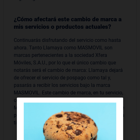
¿Cómo afectará este cambio de marca a
mis servicios o productos actuales?
Continuarás disfrutando del servicio como hasta
ahora. Tanto Llamaya como MASMOVIL son
marcas pertenecientes a la sociedad Xfera
Móviles, S.A.U., por lo que el único cambio que
notarás será el cambio de marca: Llamaya dejará
de ofrecer el servicio de pospago como tal y,
pasarás a recibir los servicios bajo la marca
MASMOVIL. Este cambio de marca, en tu servicio,
conlleva una ventaja significativa, ya que
MASMOVIL dispone de un porfolio más amplio de
productos y servicios, todos ellos disponibles para
ti.