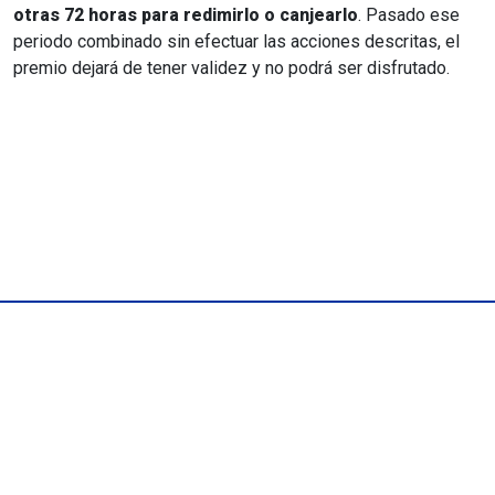
otras 72 horas para redimirlo o canjearlo
. Pasado ese
periodo combinado sin efectuar las acciones descritas, el
premio dejará de tener validez y no podrá ser disfrutado.
Términos y Condiciones
Base promoción Ruleta Ganadora
Política de Privacidad
FAQ